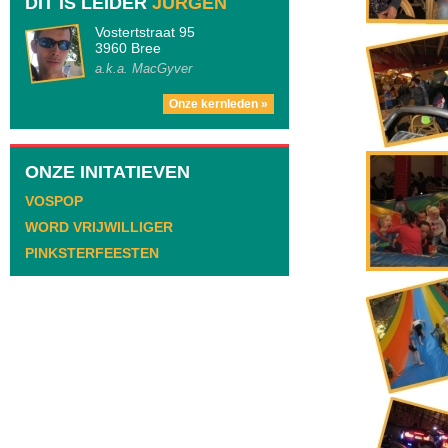
DIT IS LEIDER
JURGEN
Vostertstraat 95
3960 Bree
a.k.a. MacGyver
Onze kernleden »
ONZE INITATIEVEN
VOSPOP
WORD VRIJWILLIGER
PINKSTERFEESTEN