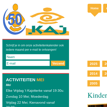
Home
Schrijf je in om onze activiteitenkalender ook
iedere maand per e-mail te ontvangen!
Verzend
2025
2
2014
2
ACTIVITEITEN
MEI
2005
Mei
Elke Vrijdag ’t Kajotterke vanaf 19:30u.
Kinder
Zondag 10 Mei; Moederdag
Vrijdag 22 Mei; Kienavond vanaf