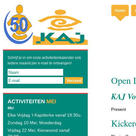
Home
Schrijf je in om onze activiteitenkalender ook
iedere maand per e-mail te ontvangen!
Open 
Verzend
KAJ Vos
ACTIVITEITEN
MEI
Mei
Present
Elke Vrijdag ’t Kajotterke vanaf 19:30u.
Kicker
Zondag 10 Mei; Moederdag
Vrijdag 22 Mei; Kienavond vanaf