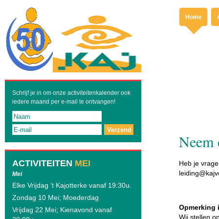
Home
Schrijf je in om onze activiteitenkalender ook
iedere maand per e-mail te ontvangen!
Verzend
Neem c
ACTIVITEITEN
MEI
Heb je vrage
leiding@kajvo
Mei
Elke Vrijdag ’t Kajotterke vanaf 19:30u.
Zondag 10 Mei; Moederdag
Opmerking i
Vrijdag 22 Mei; Kienavond vanaf
Wij stellen o