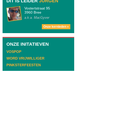
DIT IS LEIDER
JURGEN
Vostertstraat 95
3960 Bree
a.k.a. MacGyver
Onze kernleden »
ONZE INITATIEVEN
VOSPOP
WORD VRIJWILLIGER
PINKSTERFEESTEN