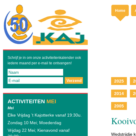
Home
Schrijf je in om onze activiteitenkalender ook
iedere maand per e-mail te ontvangen!
Verzend
2025
2
2014
2
ACTIVITEITEN
MEI
2005
Mei
Elke Vrijdag ’t Kajotterke vanaf 19:30u.
Kooivo
Zondag 10 Mei; Moederdag
Vrijdag 22 Mei; Kienavond vanaf
Wedstrijdje 