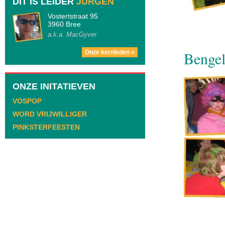
DIT IS LEIDER
JURGEN
Vostertstraat 95
3960 Bree
a.k.a. MacGyver
Bengel
Onze kernleden »
ONZE INITATIEVEN
VOSPOP
WORD VRIJWILLIGER
PINKSTERFEESTEN