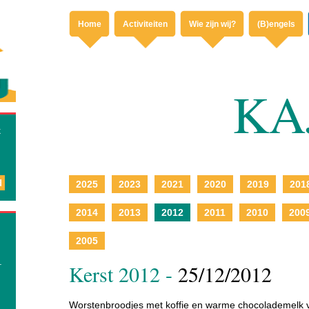
Home
Activiteiten
Wie zijn wij?
(B)engels
KA
k
d
2025
2023
2021
2020
2019
201
2014
2013
2012
2011
2010
200
2005
.
Kerst 2012 -
25/12/2012
Worstenbroodjes met koffie en warme chocolademelk 