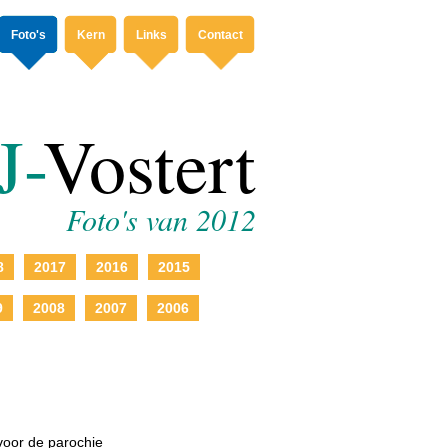
Foto's
Kern
Links
Contact
J-
Vostert
Foto's van 2012
8
2017
2016
2015
9
2008
2007
2006
voor de parochie