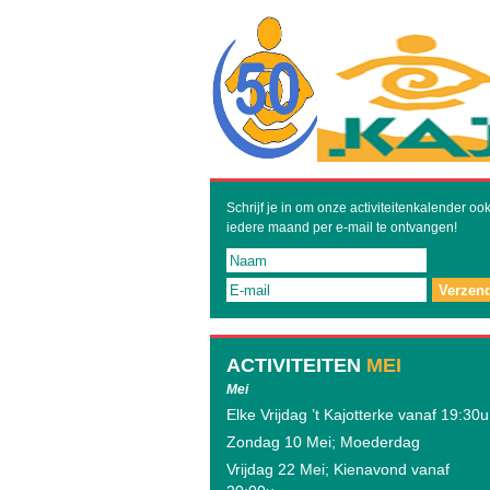
Schrijf je in om onze activiteitenkalender oo
iedere maand per e-mail te ontvangen!
Verzen
ACTIVITEITEN
MEI
Mei
Elke Vrijdag ’t Kajotterke vanaf 19:30u
Zondag 10 Mei; Moederdag
Vrijdag 22 Mei; Kienavond vanaf