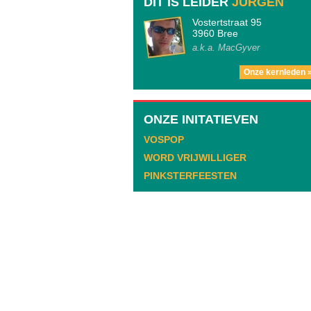
DIT IS LEIDER
JURGEN
Vostertstraat 95
3960 Bree
a.k.a. MacGyver
Onze kernleden 
ONZE INITATIEVEN
VOSPOP
WORD VRIJWILLIGER
PINKSTERFEESTEN