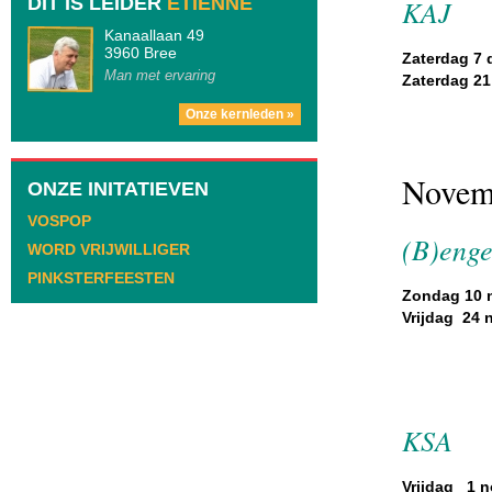
DIT IS LEIDER
ETIENNE
KAJ
Kanaallaan 49
3960 Bree
Zaterdag 7 
Man met ervaring
Zaterdag 21
Onze kernleden »
Novem
ONZE INITATIEVEN
VOSPOP
(B)enge
WORD VRIJWILLIGER
PINKSTERFEESTEN
Zondag 10 
Vrijdag 24 
KSA
Vrijdag 1 n