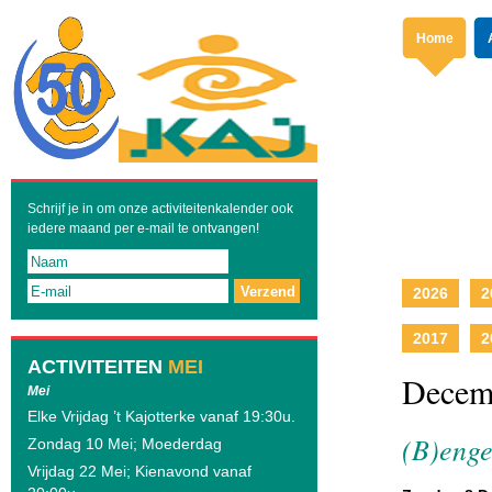
Home
Schrijf je in om onze activiteitenkalender ook
iedere maand per e-mail te ontvangen!
Verzend
2026
2
2017
2
ACTIVITEITEN
MEI
Decem
Mei
Elke Vrijdag ’t Kajotterke vanaf 19:30u.
(B)enge
Zondag 10 Mei; Moederdag
Vrijdag 22 Mei; Kienavond vanaf